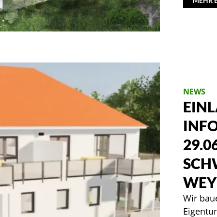
MEHR 
NEWS
EIN
INF
29.0
SCH
WEY
Wir baue
Eigentu